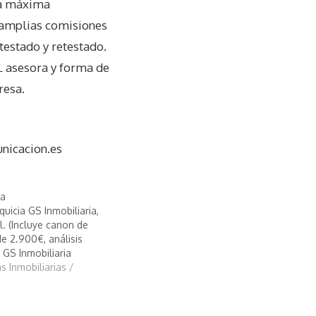
 la máxima
 (amplias comisiones
testado y retestado.
L asesora y forma de
resa.
nicacion.es
ia
quicia GS Inmobiliaria,
l. (Incluye canon de
e 2.900€, análisis
 GS Inmobiliaria
s Inmobiliarias /