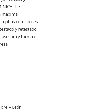
MINICALL. •
 la máxima
 (amplias comisiones
testado y retestado.
L asesora y forma de
resa.
ibre – León