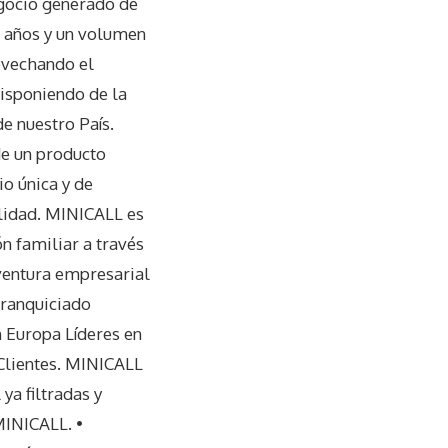
egocio generado de
2 años y un volumen
ovechando el
isponiendo de la
e nuestro País.
de un producto
o única y de
alidad. MINICALL es
n familiar a través
aventura empresarial
franquiciado
n Europa Líderes en
Clientes. MINICALL
ya filtradas y
MINICALL. •