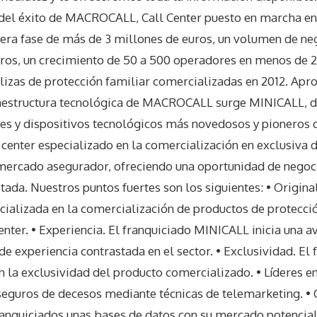
el éxito de MACROCALL, Call Center puesto en marcha en 
mera fase de más de 3 millones de euros, un volumen de n
ros, un crecimiento de 50 a 500 operadores en menos de 
ólizas de protección familiar comercializadas en 2012. Apr
raestructura tecnológica de MACROCALL surge MINICALL, d
es y dispositivos tecnológicos más novedosos y pioneros d
 center especializado en la comercialización en exclusiva 
 mercado asegurador, ofreciendo una oportunidad de negoci
tada. Nuestros puntos fuertes son los siguientes: • Origin
cializada en la comercialización de productos de protecció
center. • Experiencia. El franquiciado MINICALL inicia una 
e experiencia contrastada en el sector. • Exclusividad. El 
 la exclusividad del producto comercializado. • Líderes e
seguros de decesos mediante técnicas de telemarketing. • 
anquiciados unas bases de datos con su mercado potencial 