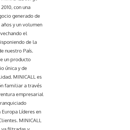
2010, con una
egocio generado de
2 años y un volumen
ovechando el
isponiendo de la
e nuestro País.
de un producto
o única y de
alidad. MINICALL es
n familiar a través
aventura empresarial
franquiciado
n Europa Líderes en
Clientes. MINICALL
ya filtradas y