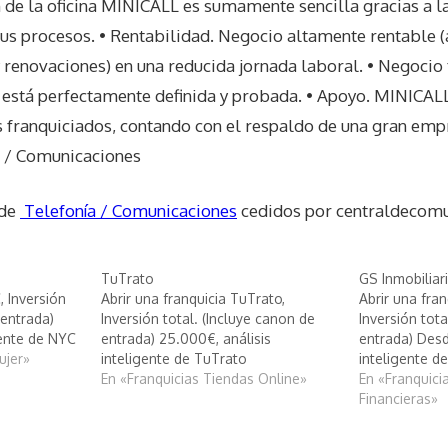
ón de la oficina MINICALL es sumamente sencilla gracias a
sus procesos. • Rentabilidad. Negocio altamente rentable
 renovaciones) en una reducida jornada laboral. • Negocio 
 está perfectamente definida y probada. • Apoyo. MINICAL
s franquiciados, contando con el respaldo de una gran emp
a / Comunicaciones
 de
Telefonía / Comunicaciones
cedidos por centraldecomu
TuTrato
GS Inmobiliar
, Inversión
Abrir una franquicia TuTrato,
Abrir una fran
 entrada)
Inversión total. (Incluye canon de
Inversión tota
gente de NYC
entrada) 25.000€, análisis
entrada) Desd
ujer»
inteligente de TuTrato
inteligente de
En «Franquicias Tiendas Online»
En «Franquicia
Financieras»