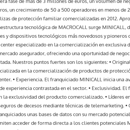
mera fase de más de 3 millones de euros, un volumen de n
ros, un crecimiento de 50 a 500 operadores en menos de 
ólizas de protección familiar comercializadas en 2012. Apr
raestructura tecnológica de MACROCALL surge MINICALL, d
es y dispositivos tecnológicos más novedosos y pioneros d
 center especializado en la comercialización en exclusiva 
 mercado asegurador, ofreciendo una oportunidad de negoci
tada. Nuestros puntos fuertes son los siguientes: • Origin
cializada en la comercialización de productos de protecció
center. • Experiencia. El franquiciado MINICALL inicia una 
e experiencia contrastada en el sector. • Exclusividad. El 
 la exclusividad del producto comercializado. • Líderes e
seguros de decesos mediante técnicas de telemarketing. • 
anquiciados unas bases de datos con su mercado potencial 
iten acceder de forma directa a los clientes potenciales 