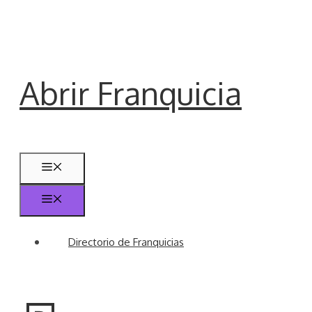
Saltar
al
contenido
Abrir Franquicia
Menú
Menú
Directorio de Franquicias