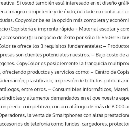
creativa. Si usted también está interesado en el diseño grá
ena imagen competente y de éxito, no dude en contacar co
dudas. Copycolor.be es la opción más completa y económic
cio (Copistería e imprenta rápida + Material escolar y co
 accesorios) ¡¡Tu negocio de éxito por sólo 16.950€!! Si b
Color te ofrece los 3 requisitos fundamentales: – Producto
resas son clientes potenciales nuestros. – Bajo coste de a
genes. CopyColor es posiblemente la franquicia multipr
, ofreciendo productos y servicios como: – Centro de Copis
adernación, plastificado, impresión de folletos publicitario
catálogos, entre otros. – Consumibles informáticos, Materi
escindibles y altamente demandados en el que nuestra espe
a un precio competitivo, con un catálogo de más de 8.000 ar
Operadores, la venta de Smartphones con altas prestacione
 accesorios de telefonía como fundas, cargadores, protect