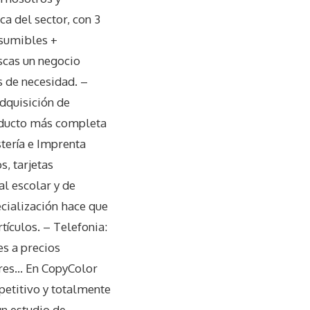
a del sector, con 3
nsumibles +
uscas un negocio
s de necesidad. –
dquisición de
oducto más completa
tería e Imprenta
s, tarjetas
al escolar y de
cialización hace que
tículos. – Telefonia:
s a precios
ores… En CopyColor
petitivo y totalmente
 estudio de