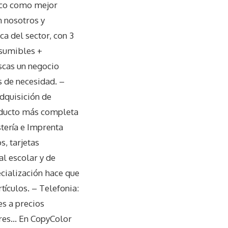
fico como mejor
n nosotros y
a del sector, con 3
nsumibles +
uscas un negocio
s de necesidad. –
dquisición de
oducto más completa
tería e Imprenta
s, tarjetas
al escolar y de
cialización hace que
tículos. – Telefonia:
s a precios
ores… En CopyColor