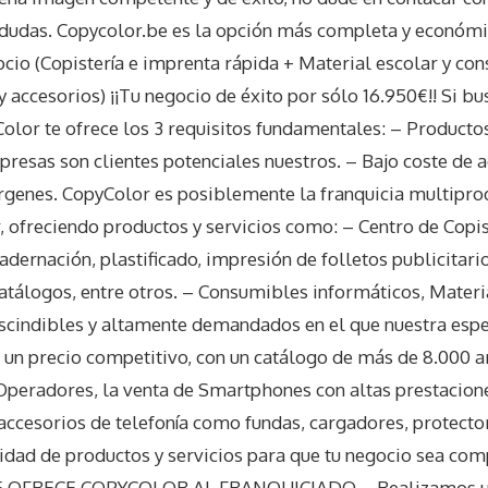
dudas. Copycolor.be es la opción más completa y económic
cio (Copistería e imprenta rápida + Material escolar y co
 accesorios) ¡¡Tu negocio de éxito por sólo 16.950€!! Si b
Color te ofrece los 3 requisitos fundamentales: – Producto
resas son clientes potenciales nuestros. – Bajo coste de a
genes. CopyColor es posiblemente la franquicia multipr
, ofreciendo productos y servicios como: – Centro de Copis
adernación, plastificado, impresión de folletos publicitario
catálogos, entre otros. – Consumibles informáticos, Materi
escindibles y altamente demandados en el que nuestra espe
a un precio competitivo, con un catálogo de más de 8.000 ar
Operadores, la venta de Smartphones con altas prestacione
 accesorios de telefonía como fundas, cargadores, protect
dad de productos y servicios para que tu negocio sea com
E OFRECE COPYCOLOR AL FRANQUICIADO – Realizamos un