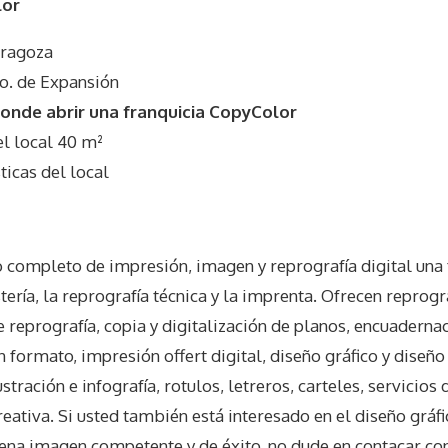
lor
aragoza
o. de Expansión
onde abrir una franquicia CopyColor
 local 40 m²
icas del local
o completo de impresión, imagen y reprografía digital una 
tería, la reprografía técnica y la imprenta. Ofrecen reprogr
e reprografía, copia y digitalización de planos, encuadernaci
n formato, impresión offert digital, diseño gráfico y diseñ
stración e infografía, rotulos, letreros, carteles, servicios 
creativa. Si usted también está interesado en el diseño grá
ena imagen competente y de éxito, no dude en contacar co