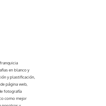
franquicia
afias en blanco y
ón y plastificación,
o de página web,
de fotografía
fico como mejor
n nosotros y