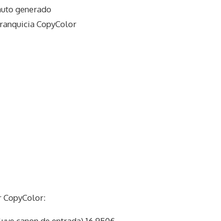
auto generado
franquicia CopyColor
r CopyColor:
ncluye canon de entrada) 16.950€