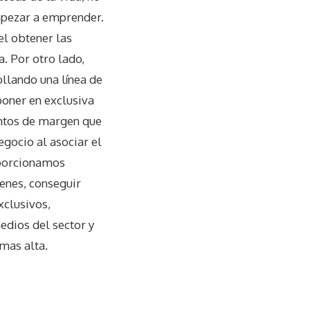
mpezar a emprender.
el obtener las
. Por otro lado,
ollando una línea de
poner en exclusiva
untos de margen que
gocio al asociar el
oporcionamos
genes, conseguir
xclusivos,
edios del sector y
mas alta.