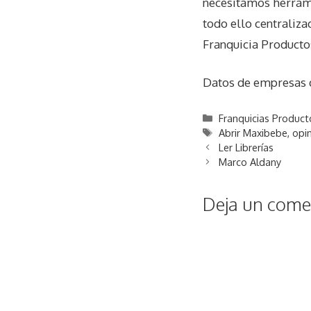
necesitamos herrami
todo ello centraliz
Franquicia Producto
Datos de empresas
Categorías
Franquicias Product
Etiquetas
Abrir Maxibebe
,
opi
Ler Librerías
Marco Aldany
Deja un comen