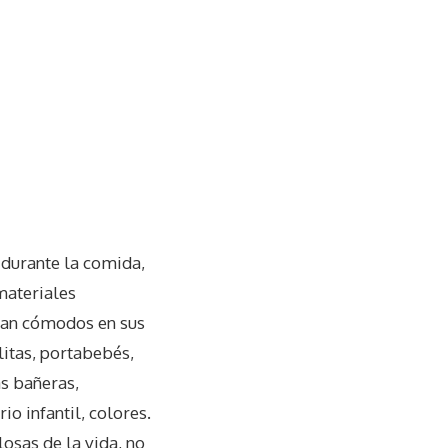
 durante la comida,
 materiales
ntan cómodos en sus
litas, portabebés,
as bañeras,
o infantil, colores.
osas de la vida, no