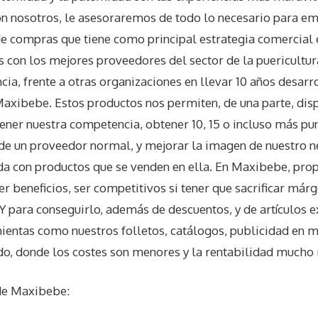
on nosotros, le asesoraremos de todo lo necesario para e
e compras que tiene como principal estrategia comercial 
 con los mejores proveedores del sector de la puericultura
ia, frente a otras organizaciones en llevar 10 años desarr
Maxibebe. Estos productos nos permiten, de una parte, dis
tener nuestra competencia, obtener 10, 15 o incluso más p
 de un proveedor normal, y mejorar la imagen de nuestro ne
da con productos que se venden en ella. En Maxibebe, pr
r beneficios, ser competitivos si tener que sacrificar már
Y para conseguirlo, además de descuentos, y de artículos e
entas como nuestros folletos, catálogos, publicidad en m
ado, donde los costes son menores y la rentabilidad mucho 
de
Maxibebe
: