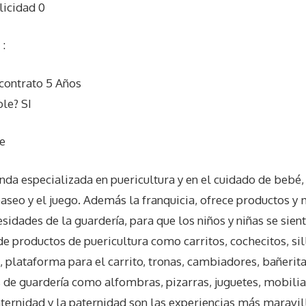
licidad 0
:
contrato 5 Años
le? SI
e
nda especializada en puericultura y en el cuidado de bebé,
l paseo y el juego. Además la franquicia, ofrece productos y
sidades de la guardería, para que los niños y niñas se sie
 productos de puericultura como carritos, cochecitos, sil
 plataforma para el carrito, tronas, cambiadores, bañerit
e guardería como alfombras, pizarras, juguetes, mobiliari
ternidad y la paternidad son las experiencias más maravill