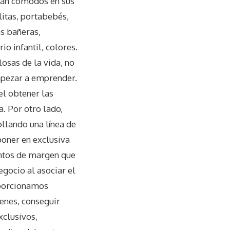
ntan cómodos en sus
litas, portabebés,
as bañeras,
o infantil, colores.
osas de la vida, no
mpezar a emprender.
el obtener las
. Por otro lado,
ollando una línea de
poner en exclusiva
untos de margen que
gocio al asociar el
oporcionamos
genes, conseguir
xclusivos,