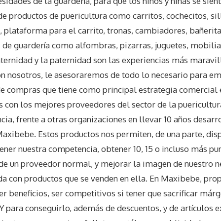
sidades de la guardería, para que los niños y niñas se sie
 productos de puericultura como carritos, cochecitos, sil
 plataforma para el carrito, tronas, cambiadores, bañerit
e guardería como alfombras, pizarras, juguetes, mobiliari
ternidad y la paternidad son las experiencias más maravill
on nosotros, le asesoraremos de todo lo necesario para e
e compras que tiene como principal estrategia comercial 
 con los mejores proveedores del sector de la puericultura
ia, frente a otras organizaciones en llevar 10 años desarr
Maxibebe. Estos productos nos permiten, de una parte, dis
tener nuestra competencia, obtener 10, 15 o incluso más p
 de un proveedor normal, y mejorar la imagen de nuestro ne
da con productos que se venden en ella. En Maxibebe, pr
r beneficios, ser competitivos si tener que sacrificar már
Y para conseguirlo, además de descuentos, y de artículos e