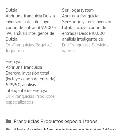
Dulzia
SerHogarsystem
Abrir una franquicia Dulzia,
Abrir una franquicia
Inversión total. (Incluye
SerHogarsystem, Inversión
canon de entrada) 9.900 +
total. (Incluye canon de
IVA, análisis inteligente de
entrada) Desde 10.000,
Dulzia
análisis inteligente de
En «Franquicias Regalo /
SerHogarsystem
En «Franquicias Servicios
Juguetes»
varios»
Enercya
Abrir una franquicia
Enercya, Inversión total.
(Incluye canon de entrada)
5.995€, análisis
inteligente de Enercya
En «Franquicias Productos
especializados»
Categorías
Franquicias Productos especializados
Etiquetas
Abrir Ayudas Más
,
opiniones de Ayudas Más y