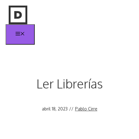
Saltar
al
contenido
Menú
Ler Librerías
abril 18, 2023
//
Pablo Cirre