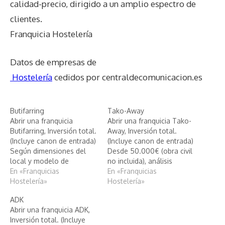
calidad-precio, dirigido a un amplio espectro de
clientes.
Franquicia Hostelería
Datos de empresas de
Hostelería
cedidos por centraldecomunicacion.es
Butifarring
Tako-Away
Abrir una franquicia
Abrir una franquicia Tako-
Butifarring, Inversión total.
Away, Inversión total.
(Incluye canon de entrada)
(Incluye canon de entrada)
Según dimensiones del
Desde 50.000€ (obra civil
local y modelo de
no incluida), análisis
franquicia, análisis
En «Franquicias
inteligente de Tako-Away
En «Franquicias
inteligente de Butifarring
Hostelería»
Hostelería»
ADK
Abrir una franquicia ADK,
Inversión total. (Incluye