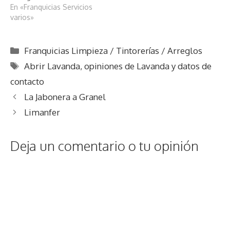
DineritoAhora.es
En «Franquicias Servicios
varios»
Categorías
Franquicias Limpieza / Tintorerías / Arreglos
Etiquetas
Abrir Lavanda
,
opiniones de Lavanda y datos de
contacto
La Jabonera a Granel
Limanfer
Deja un comentario o tu opinión