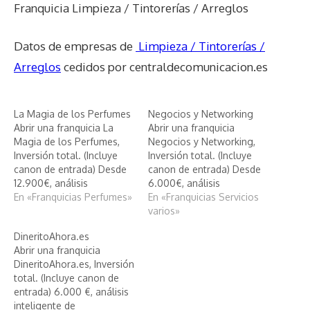
Franquicia Limpieza / Tintorerías / Arreglos
Datos de empresas de
Limpieza / Tintorerías /
Arreglos
cedidos por centraldecomunicacion.es
La Magia de los Perfumes
Negocios y Networking
Abrir una franquicia La
Abrir una franquicia
Magia de los Perfumes,
Negocios y Networking,
Inversión total. (Incluye
Inversión total. (Incluye
canon de entrada) Desde
canon de entrada) Desde
12.900€, análisis
6.000€, análisis
inteligente de La Magia de
En «Franquicias Perfumes»
inteligente de Negocios y
En «Franquicias Servicios
los Perfumes
Networking
varios»
DineritoAhora.es
Abrir una franquicia
DineritoAhora.es, Inversión
total. (Incluye canon de
entrada) 6.000 €, análisis
inteligente de