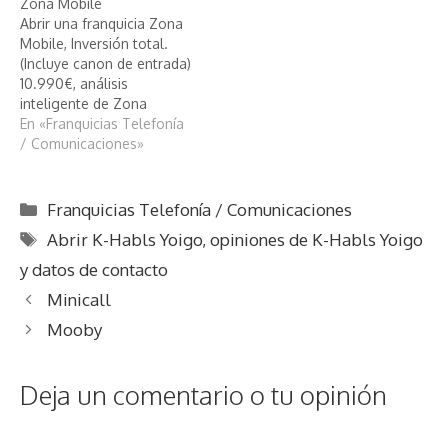
Zona Mobile
Abrir una franquicia Zona
Mobile, Inversión total.
(Incluye canon de entrada)
10.990€, análisis
inteligente de Zona
Mobile
En «Franquicias Telefonía
/ Comunicaciones»
Categorías
Franquicias Telefonía / Comunicaciones
Etiquetas
Abrir K-Habls Yoigo
,
opiniones de K-Habls Yoigo
y datos de contacto
Minicall
Mooby
Deja un comentario o tu opinión