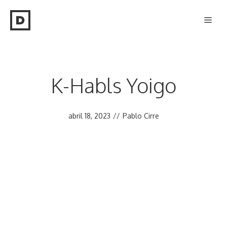
Saltar
Men
al
contenido
K-Habls Yoigo
abril 18, 2023
//
Pablo Cirre