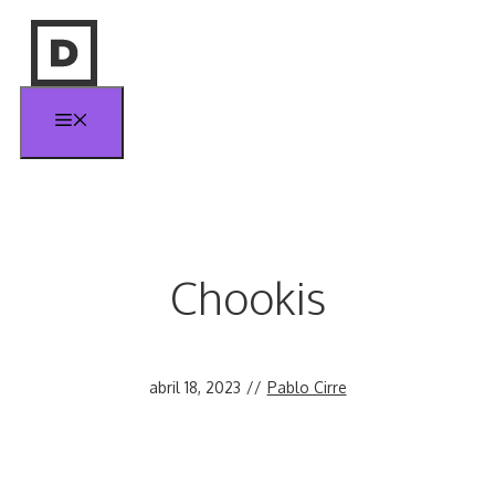
Saltar
al
contenido
Menú
Chookis
abril 18, 2023
//
Pablo Cirre