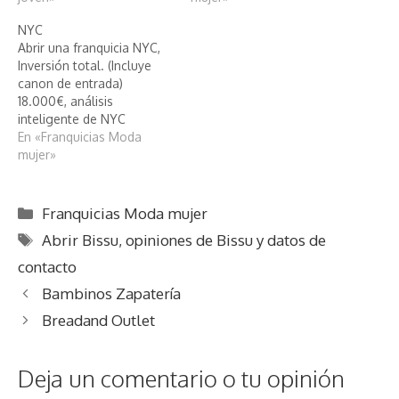
Nueve Euros
NYC
Abrir una franquicia NYC,
Inversión total. (Incluye
canon de entrada)
18.000€, análisis
inteligente de NYC
En «Franquicias Moda
mujer»
Categorías
Franquicias Moda mujer
Etiquetas
Abrir Bissu
,
opiniones de Bissu y datos de
contacto
Bambinos Zapatería
Breadand Outlet
Deja un comentario o tu opinión