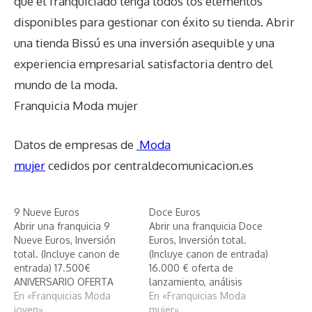
que el franquiciado tenga todos los elementos
disponibles para gestionar con éxito su tienda. Abrir
una tienda Bissú es una inversión asequible y una
experiencia empresarial satisfactoria dentro del
mundo de la moda.
Franquicia Moda mujer
Datos de empresas de
Moda
mujer
cedidos por centraldecomunicacion.es
9 Nueve Euros
Doce Euros
Abrir una franquicia 9
Abrir una franquicia Doce
Nueve Euros, Inversión
Euros, Inversión total.
total. (Incluye canon de
(Incluye canon de entrada)
entrada) 17.500€
16.000 € oferta de
ANIVERSARIO OFERTA
lanzamiento, análisis
VÁLIDA PARA LAS 10 PRIM,
En «Franquicias Moda
inteligente de Doce Euros
En «Franquicias Moda
análisis inteligente de 9
joven»
mujer»