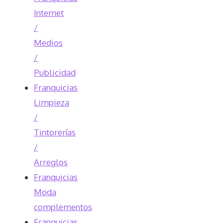
Internet
/
Medios
/
Publicidad
Franquicias
Limpieza
/
Tintorerías
/
Arreglos
Franquicias
Moda
complementos
Franquicias