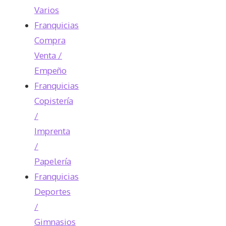
Varios
Franquicias
Compra
Venta /
Empeño
Franquicias
Copistería
/
Imprenta
/
Papelería
Franquicias
Deportes
/
Gimnasios