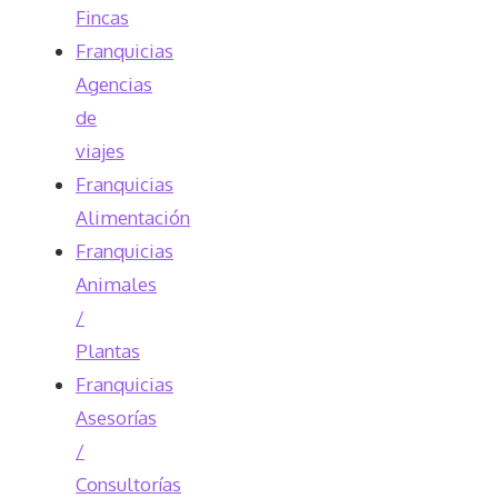
Fincas
Franquicias
Agencias
de
viajes
Franquicias
Alimentación
Franquicias
Animales
/
Plantas
Franquicias
Asesorías
/
Consultorías