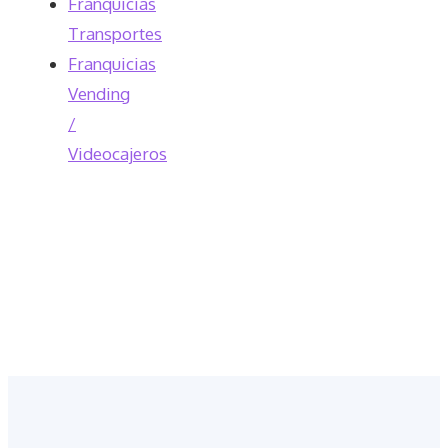
Franquicias
Transportes
Franquicias
Vending
/
Videocajeros