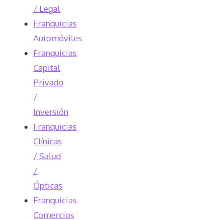
/ Legal
Franquicias
Automóviles
Franquicias
Capital
Privado
/
Inversión
Franquicias
Clínicas
/ Salud
/
Ópticas
Franquicias
Comercios