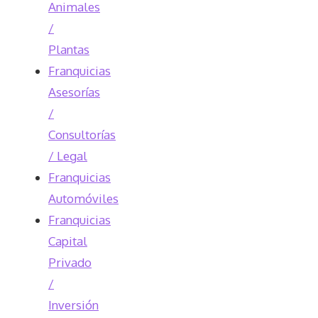
Animales
/
Plantas
Franquicias
Asesorías
/
Consultorías
/ Legal
Franquicias
Automóviles
Franquicias
Capital
Privado
/
Inversión