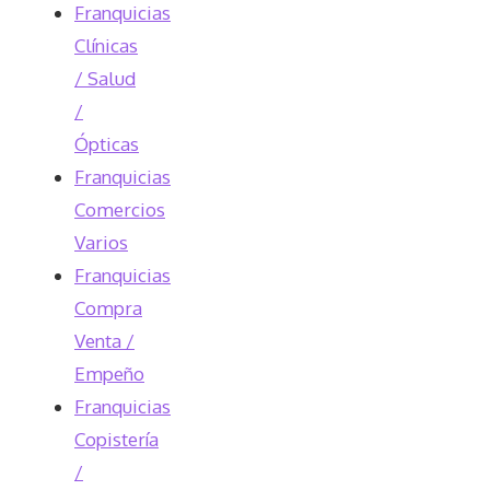
Franquicias
Clínicas
/ Salud
/
Ópticas
Franquicias
Comercios
Varios
Franquicias
Compra
Venta /
Empeño
Franquicias
Copistería
/