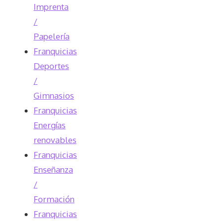
Imprenta
/
Papelería
Franquicias
Deportes
/
Gimnasios
Franquicias
Energías
renovables
Franquicias
Enseñanza
/
Formación
Franquicias