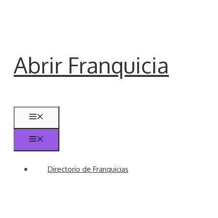
Saltar
al
contenido
Abrir Franquicia
Menú
Menú
Directorio de Franquicias