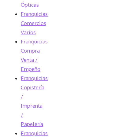
Ópticas
Franquicias
Comercios
Varios
Franquicias
Compra
Venta /
Empeño
Franquicias
Copistería
/
Imprenta
/
Papelería
Franquicias