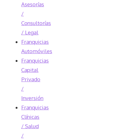
Asesorías
/
Consultorías
/ Legal
Franquicias
Automóviles
Franquicias
Capital
Privado
/
Inversión
Franquicias
Clínicas
/ Salud
/