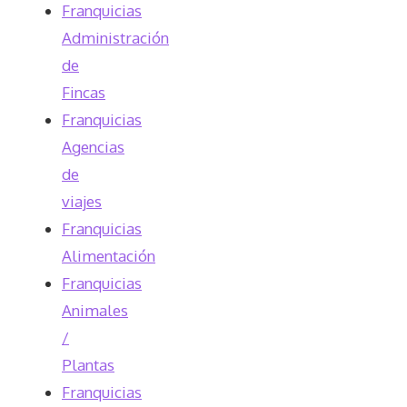
Franquicias
Administración
de
Fincas
Franquicias
Agencias
de
viajes
Franquicias
Alimentación
Franquicias
Animales
/
Plantas
Franquicias