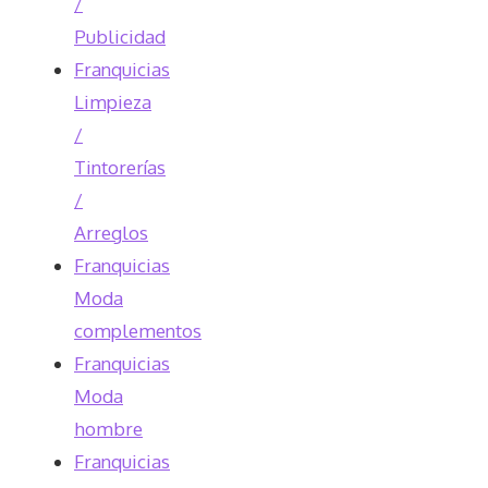
/
Publicidad
Franquicias
Limpieza
/
Tintorerías
/
Arreglos
Franquicias
Moda
complementos
Franquicias
Moda
hombre
Franquicias