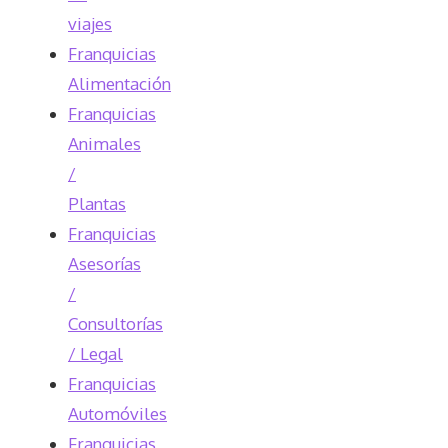
viajes
Franquicias
Alimentación
Franquicias
Animales
/
Plantas
Franquicias
Asesorías
/
Consultorías
/ Legal
Franquicias
Automóviles
Franquicias