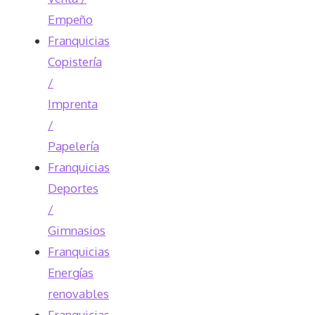
Empeño
Franquicias
Copistería
/
Imprenta
/
Papelería
Franquicias
Deportes
/
Gimnasios
Franquicias
Energías
renovables
Franquicias