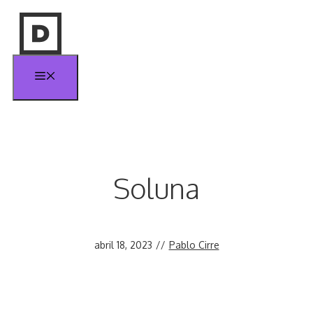
Saltar
al
contenido
Menú
Soluna
abril 18, 2023
//
Pablo Cirre