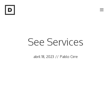
Saltar
Men
al
contenido
See Services
abril 18, 2023
//
Pablo Cirre