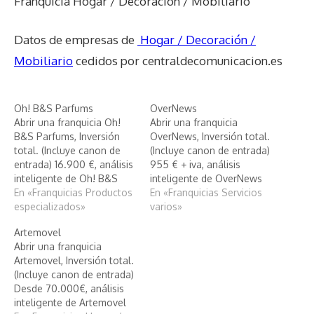
Franquicia Hogar / Decoración / Mobiliario
Datos de empresas de
Hogar / Decoración /
Mobiliario
cedidos por centraldecomunicacion.es
Oh! B&S Parfums
OverNews
Abrir una franquicia Oh!
Abrir una franquicia
B&S Parfums, Inversión
OverNews, Inversión total.
total. (Incluye canon de
(Incluye canon de entrada)
entrada) 16.900 €, análisis
955 € + iva, análisis
inteligente de Oh! B&S
inteligente de OverNews
Parfums
En «Franquicias Productos
En «Franquicias Servicios
especializados»
varios»
Artemovel
Abrir una franquicia
Artemovel, Inversión total.
(Incluye canon de entrada)
Desde 70.000€, análisis
inteligente de Artemovel