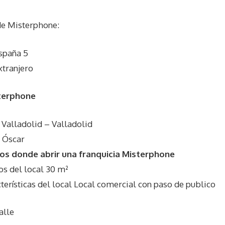
de
Misterphone
:
spaña 5
xtranjero
terphone
 Valladolid – Valladolid
 Óscar
os donde abrir una franquicia Misterphone
 del local 30 m²
rísticas del local Local comercial con paso de publico
alle