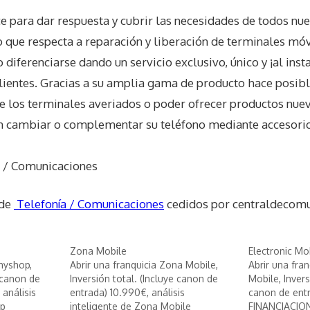
ara dar respuesta y cubrir las necesidades de todos nues
o que respecta a reparación y liberación de terminales móv
 diferenciarse dando un servicio exclusivo, único y ¡al inst
clientes. Gracias a su amplia gama de producto hace posibl
 de los terminales averiados o poder ofrecer productos nue
n cambiar o complementar su teléfono mediante accesori
a / Comunicaciones
 de
Telefonía / Comunicaciones
cedidos por centraldecomu
Zona Mobile
Electronic Mo
cnyshop,
Abrir una franquicia Zona Mobile,
Abrir una fran
e canon de
Inversión total. (Incluye canon de
Mobile, Invers
análisis
entrada) 10.990€, análisis
canon de entr
op
inteligente de Zona Mobile
FINANCIACIO