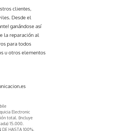
tros clientes,
iles. Desde el
ante! ganándose así
e la reparación al
vos para todos
os u otros elementos
nicacion.es
bile
quicia Electronic
ión total. (Incluye
ada) 15.000.
N DE HASTA 100%,