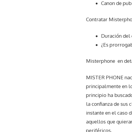
Canon de pub
Contratar Misterpho
Duración del 
¿Es prorrogab
Misterphone
en det
MISTER PHONE nace p
principalmente en l
principio ha buscado
la confianza de sus 
instante en el caso
aquellos que quiera
periféricos.