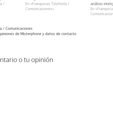
a /
En «Franquicias Telefonía /
análisis intel
Comunicaciones»
Mobile
En «Franquici
Comunicacio
ía / Comunicaciones
piniones de Misterphone y datos de contacto
tario o tu opinión