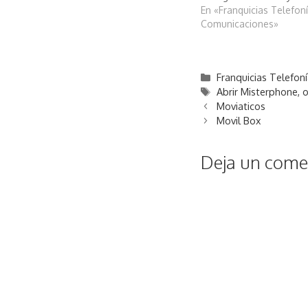
En «Franquicias Telefoní
Comunicaciones»
Categorías
Franquicias Telefon
Etiquetas
Abrir Misterphone
,
o
Moviaticos
Movil Box
Deja un comen