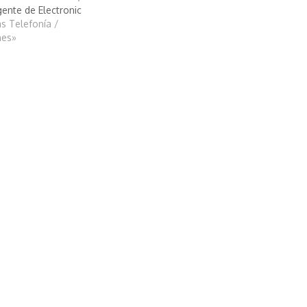
igente de Electronic
as Telefonía /
nes»