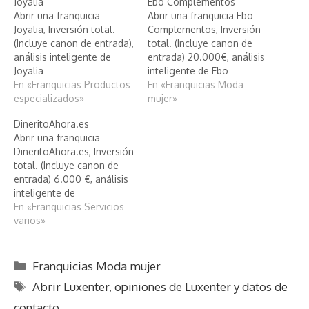
Joyalia
Ebo Complementos
Abrir una franquicia
Abrir una franquicia Ebo
Joyalia, Inversión total.
Complementos, Inversión
(Incluye canon de entrada),
total. (Incluye canon de
análisis inteligente de
entrada) 20.000€, análisis
Joyalia
inteligente de Ebo
En «Franquicias Productos
Complementos
En «Franquicias Moda
especializados»
mujer»
DineritoAhora.es
Abrir una franquicia
DineritoAhora.es, Inversión
total. (Incluye canon de
entrada) 6.000 €, análisis
inteligente de
DineritoAhora.es
En «Franquicias Servicios
varios»
Categorías
Franquicias Moda mujer
Etiquetas
Abrir Luxenter
,
opiniones de Luxenter y datos de
contacto