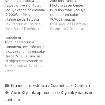
Abrir una franquicia
Abrir una franquicia
Tatualia, Inversión total.
Photolia Láser Center,
(Incluye canon de entrada)
Inversión total. (Incluye
19.900€, análisis
canon de entrada)
inteligente de Tatualia
19.900€, análisis
En «Franquicias Estética /
inteligente de Photolia
En «Franquicias Estética /
Cosmética / Dietética»
Láser Center
Cosmética / Dietética»
Iconoderm
Abrir una franquicia
Iconoderm, Inversión total.
(Incluye canon de entrada)
Desde 19.500€, análisis
inteligente de Iconoderm
En «Franquicias Servicios
varios»
Categorías
Franquicias Estética / Cosmética / Dietética
Etiquetas
Abrir Klynink
,
opiniones de Klynink y datos de
contacto