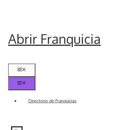
Saltar
al
contenido
Abrir Franquicia
Menú
Menú
Directorio de Franquicias