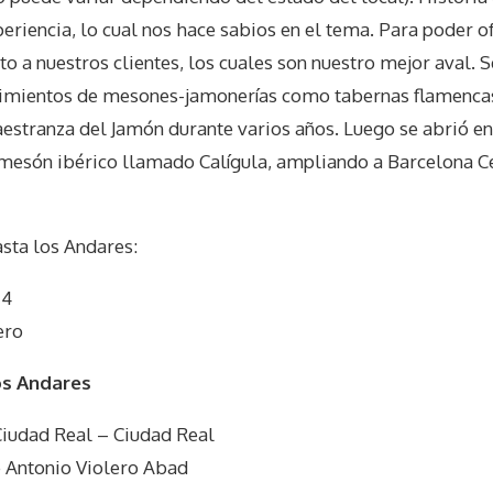
riencia, lo cual nos hace sabios en el tema. Para poder of
to a nuestros clientes, los cuales son nuestro mejor aval. 
cimientos de mesones-jamonerías como tabernas flamencas: 
tranza del Jamón durante varios años. Luego se abrió en
 mesón ibérico llamado Calígula, ampliando a Barcelona Ce
sta los Andares
:
 4
ero
os Andares
Ciudad Real – Ciudad Real
é Antonio Violero Abad