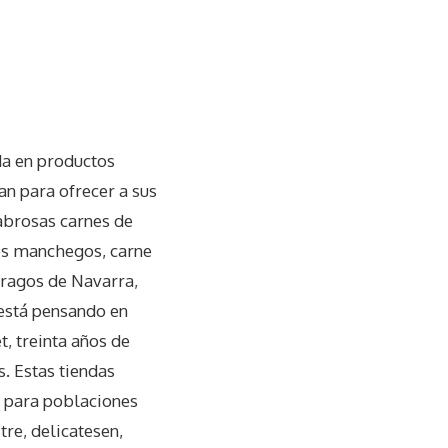
da en productos
n para ofrecer a sus
sabrosas carnes de
sos manchegos, carne
rragos de Navarra,
 está pensando en
, treinta años de
. Estas tiendas
y para poblaciones
tre, delicatesen,