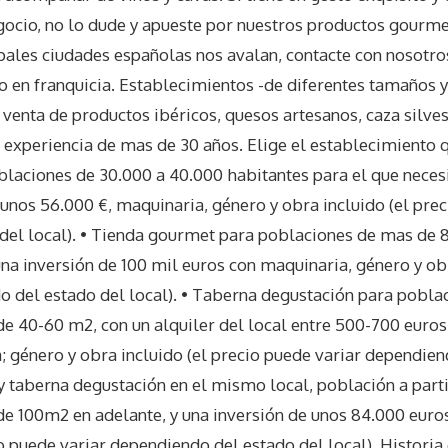
ocio, no lo dude y apueste por nuestros productos gourmet
ipales ciudades españolas nos avalan, contacte con nosotros
 en franquicia. Establecimientos -de diferentes tamaños 
 venta de productos ibéricos, quesos artesanos, caza silves
a experiencia de mas de 30 años. Elige el establecimiento q
aciones de 30.000 a 40.000 habitantes para el que necesi
unos 56.000 €, maquinaria, género y obra incluido (el prec
del local). • Tienda gourmet para poblaciones de mas de 
na inversión de 100 mil euros con maquinaria, género y obr
 del estado del local). • Taberna degustación para pobla
de 40-60 m2, con un alquiler del local entre 500-700 euros,
 género y obra incluido (el precio puede variar dependien
y taberna degustación en el mismo local, población a part
de 100m2 en adelante, y una inversión de unos 84.000 eur
cio puede variar dependiendo del estado del local). Histori