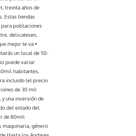
, treinta años de
. Estas tiendas
y para poblaciones
tre, delicatesen,
ue mejor te va •
tarás un local de 50-
io puede variar
80mil habitantes,
a incluido (el precio
ciones de 30 mil
 y una inversión de
do del estado del
ir de 80mil
os maquinaria, género
a de Hasta los Andares