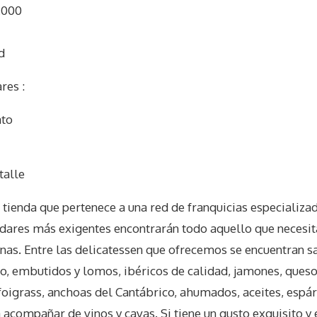
.000
d
res :
ato
I
talle
 tienda que pertenece a una red de franquicias especializa
dares más exigentes encontrarán todo aquello que necesita
enas. Entre las delicatessen que ofrecemos se encuentran 
ajo, embutidos y lomos, ibéricos de calidad, jamones, que
foigrass, anchoas del Cantábrico, ahumados, aceites, espá
 acompañar de vinos y cavas. Si tiene un gusto exquisito y