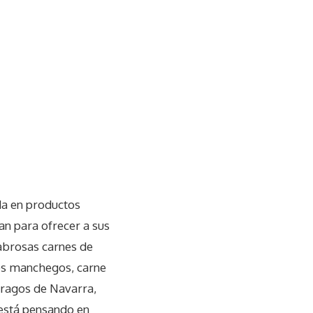
da en productos
n para ofrecer a sus
sabrosas carnes de
sos manchegos, carne
rragos de Navarra,
 está pensando en