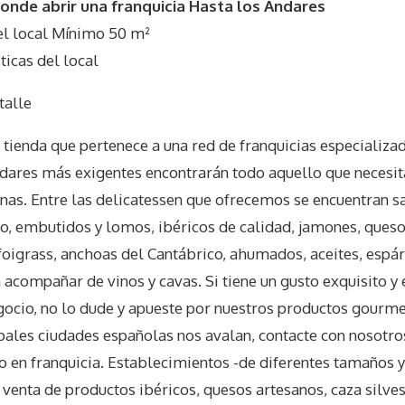
nde abrir una franquicia Hasta los Andares
l local Mínimo 50 m²
icas del local
talle
 tienda que pertenece a una red de franquicias especializa
dares más exigentes encontrarán todo aquello que necesita
enas. Entre las delicatessen que ofrecemos se encuentran 
ajo, embutidos y lomos, ibéricos de calidad, jamones, que
foigrass, anchoas del Cantábrico, ahumados, aceites, espá
 acompañar de vinos y cavas. Si tiene un gusto exquisito y
ocio, no lo dude y apueste por nuestros productos gourmet
ipales ciudades españolas nos avalan, contacte con nosotros
 en franquicia. Establecimientos -de diferentes tamaños 
 venta de productos ibéricos, quesos artesanos, caza silves