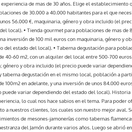
a experiencia de mas de 30 años. Elige el establecimiento q
aciones de 30.000 a 40.000 habitantes para el que necesi
unos 56.000 €, maquinaria, género y obra incluido (el prec
del local). • Tienda gourmet para poblaciones de mas de 
na inversión de 100 mil euros con maquinaria, género y obr
 del estado del local). • Taberna degustación para pobla
de 40-60 m2, con un alquiler del local entre 500-700 euros,
 género y obra incluido (el precio puede variar dependien
y taberna degustación en el mismo local, población a part
de 100m2 en adelante, y una inversión de unos 84.000 eur
cio puede variar dependiendo del estado del local). Histori
riencia, lo cual nos hace sabios en el tema. Para poder of
to a nuestros clientes, los cuales son nuestro mejor aval. 
cimientos de mesones-jamonerías como tabernas flamencas: 
tranza del Jamón durante varios años. Luego se abrió en