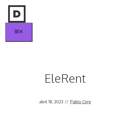
Saltar
al
contenido
Menú
EleRent
abril 18, 2023
//
Pablo Cirre