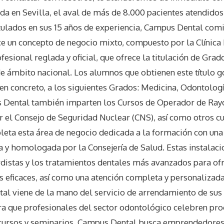
da en Sevilla, el aval de más de 8.000 pacientes atendidos
tulados en sus 15 años de experiencia, Campus Dental com
ece un concepto de negocio mixto, compuesto por la Clínica 
esional reglada y oficial, que ofrece la titulación de Grad
e ámbito nacional. Los alumnos que obtienen este título 
 en concreto, a los siguientes Grados: Medicina, Odontologí
us Dental también imparten los Cursos de Operador de Ray
el Consejo de Seguridad Nuclear (CNS), así como otros c
leta esta área de negocio dedicada a la formación con un
da y homologada por la Consejería de Salud. Estas instalaci
istas y los tratamientos dentales más avanzados para ofr
 eficaces, así como una atención completa y personalizada.
l viene de la mano del servicio de arrendamiento de sus 
ara que profesionales del sector odontológico celebren p
 cursos y seminarios. Campus Dental busca emprendedores