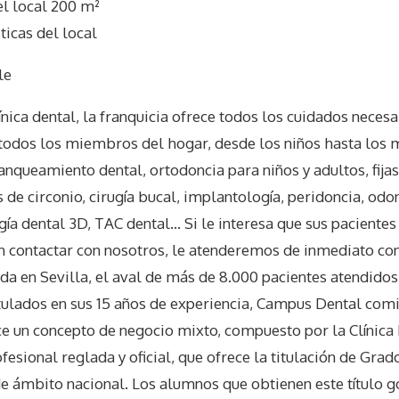
 local 200 m²
icas del local
le
nica dental, la franquicia ofrece todos los cuidados necesa
e todos los miembros del hogar, desde los niños hasta los
lanqueamiento dental, ortodoncia para niños y adultos, fija
s de circonio, cirugía bucal, implantología, peridoncia, odon
gía dental 3D, TAC dental… Si le interesa que sus pacientes
n contactar con nosotros, le atenderemos de inmediato con
da en Sevilla, el aval de más de 8.000 pacientes atendidos
tulados en sus 15 años de experiencia, Campus Dental com
ece un concepto de negocio mixto, compuesto por la Clínica 
esional reglada y oficial, que ofrece la titulación de Grad
e ámbito nacional. Los alumnos que obtienen este título 