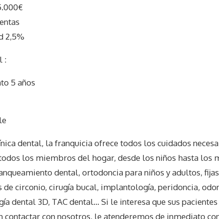
5.000€
entas
d 2,5%
 :
ato 5 años
I
le
nica dental, la franquicia ofrece todos los cuidados necesa
e todos los miembros del hogar, desde los niños hasta los
lanqueamiento dental, ortodoncia para niños y adultos, fija
s de circonio, cirugía bucal, implantología, peridoncia, odon
gía dental 3D, TAC dental… Si le interesa que sus pacientes
n contactar con nosotros, le atenderemos de inmediato con