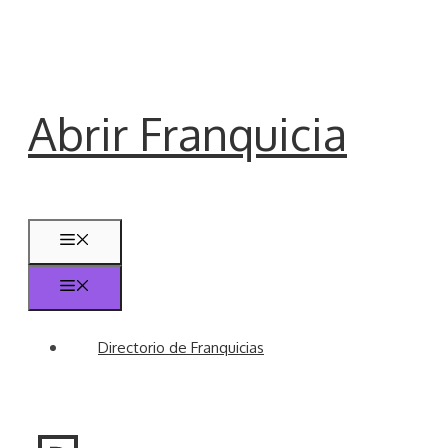
Saltar
al
contenido
Abrir Franquicia
Menú
Menú
Directorio de Franquicias