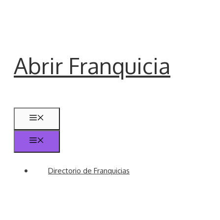
Saltar
al
contenido
Abrir Franquicia
Menú
Menú
Directorio de Franquicias