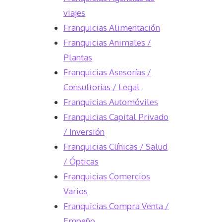
viajes
Franquicias Alimentación
Franquicias Animales /
Plantas
Franquicias Asesorías /
Consultorías / Legal
Franquicias Automóviles
Franquicias Capital Privado
/ Inversión
Franquicias Clínicas / Salud
/ Ópticas
Franquicias Comercios
Varios
Franquicias Compra Venta /
Empeño