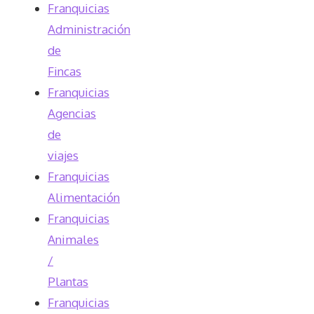
Franquicias
Administración
de
Fincas
Franquicias
Agencias
de
viajes
Franquicias
Alimentación
Franquicias
Animales
/
Plantas
Franquicias