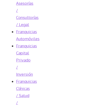
Asesorías
/
Consultorías
/ Legal
Franquicias
Automóviles
Franquicias
Capital
Privado
/
Inversión
Franquicias
Clínicas
/ Salud
/