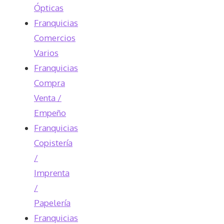
Ópticas
Franquicias
Comercios
Varios
Franquicias
Compra
Venta /
Empeño
Franquicias
Copistería
/
Imprenta
/
Papelería
Franquicias