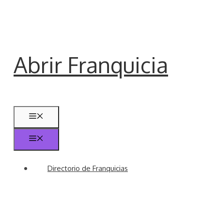
Saltar
al
contenido
Abrir Franquicia
Menú
Menú
Directorio de Franquicias