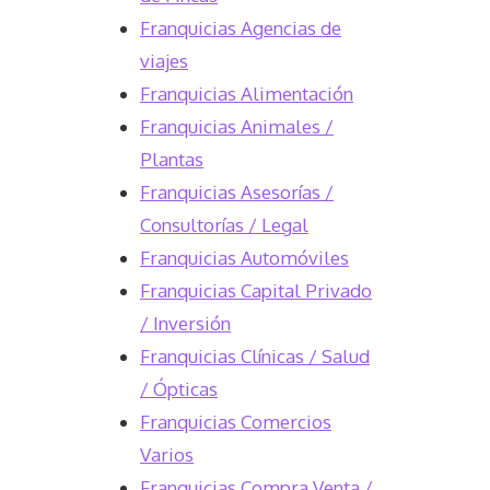
Franquicias Agencias de
viajes
Franquicias Alimentación
Franquicias Animales /
Plantas
Franquicias Asesorías /
Consultorías / Legal
Franquicias Automóviles
Franquicias Capital Privado
/ Inversión
Franquicias Clínicas / Salud
/ Ópticas
Franquicias Comercios
Varios
Franquicias Compra Venta /