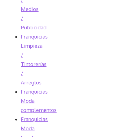
Medios
/
Publicidad
Franquicias
Limpieza
/
Tintorerías
/
Arreglos
Franquicias
Moda
complementos
Franquicias
Moda