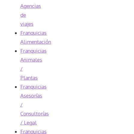
Agencias
de
viajes
Franquicias
Alimentación
Franquicias
Animales
/
Plantas
Franquicias
Asesorías
/
Consultorías
/ Legal
Franquicias