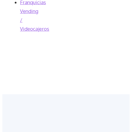
Franquicias
Vending
/
Videocajeros