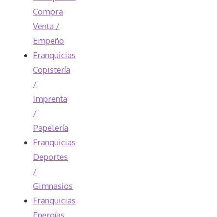
Compra
Venta /
Empeño
Franquicias
Copistería
/
Imprenta
/
Papelería
Franquicias
Deportes
/
Gimnasios
Franquicias
Energías