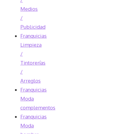
Medios
/
Publicidad
Franquicias
Limpieza
/
Tintorerías
/
Arreglos
Franquicias
Moda
complementos
Franquicias
Moda