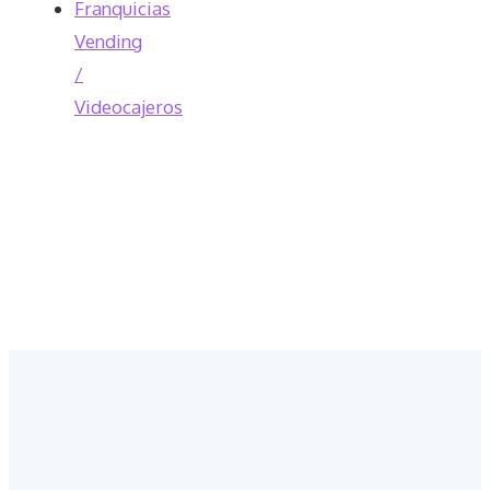
Franquicias
Vending
/
Videocajeros