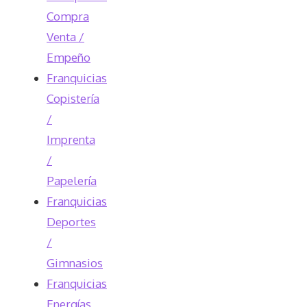
Compra
Venta /
Empeño
Franquicias
Copistería
/
Imprenta
/
Papelería
Franquicias
Deportes
/
Gimnasios
Franquicias
Energías