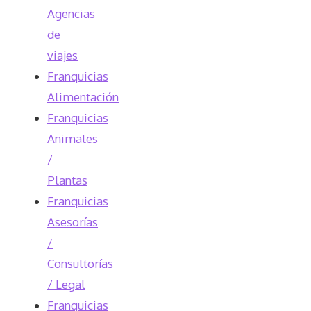
Agencias
de
viajes
Franquicias
Alimentación
Franquicias
Animales
/
Plantas
Franquicias
Asesorías
/
Consultorías
/ Legal
Franquicias