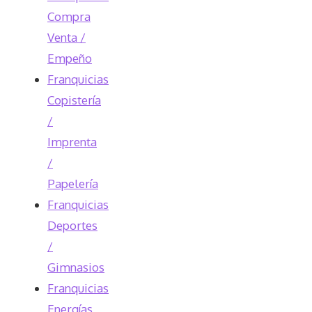
Compra
Venta /
Empeño
Franquicias
Copistería
/
Imprenta
/
Papelería
Franquicias
Deportes
/
Gimnasios
Franquicias
Energías