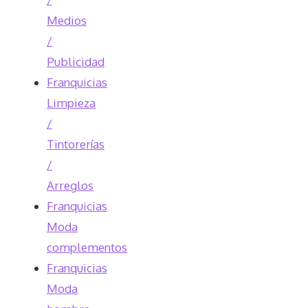
Medios
/
Publicidad
Franquicias
Limpieza
/
Tintorerías
/
Arreglos
Franquicias
Moda
complementos
Franquicias
Moda