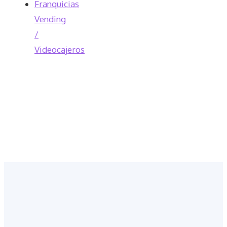
Franquicias
Vending
/
Videocajeros