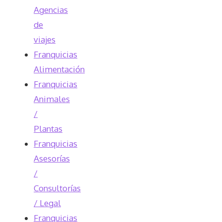
Agencias
de
viajes
Franquicias
Alimentación
Franquicias
Animales
/
Plantas
Franquicias
Asesorías
/
Consultorías
/ Legal
Franquicias